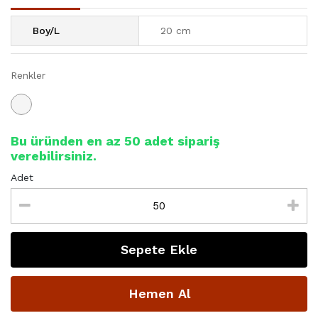
Boy/L
20 cm
Renkler
Bu üründen en az
50
adet sipariş
verebilirsiniz.
Adet
Sepete Ekle
Hemen Al