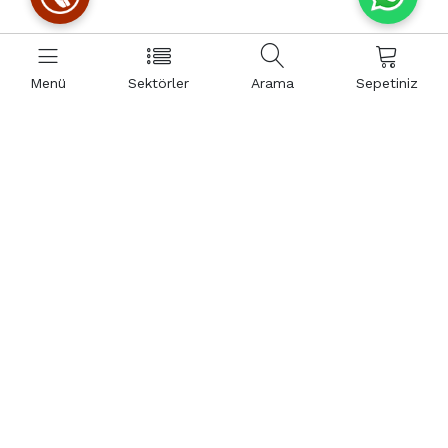
Menü
Sektörler
Arama
Sepetiniz
Çakmak Mah. Alemdağ Cad. No:480/B Ümraniye / İstanbul
info@eurosistem.com.tr
+90 532 425 22 08