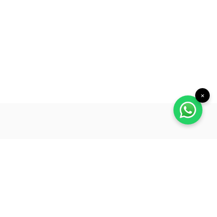
×
hir Ekipmanları
Depolama / Lojistik
tleri ve Askı Standları
Depolama Raf Sistemleri
bukları
Dolap Sistemleri
ular
Taşıma Ekipmanları
nleri
Plastik Kasalar