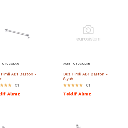
 TUTUCULAR
ASKI TUTUCULAR
 Pimli AB1 Baston -
Düz Pimli AB1 Baston -
m
Siyah
01
01
lif Alınız
Teklif Alınız