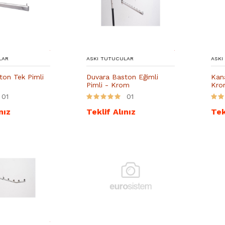
LAR
ASKI TUTUCULAR
ASKI
ton Tek Pimli
Duvara Baston Eğimli
Kan
Pimli - Krom
Kro
01
01
nız
Teklif Alınız
Tek