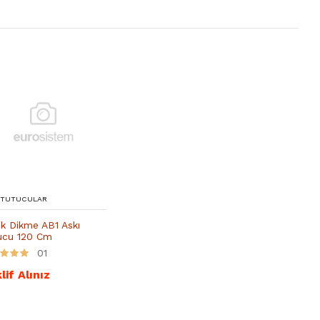
 TUTUCULAR
k Dikme AB1 Askı
ucu 120 Cm
01
lif Alınız