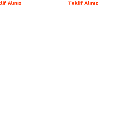
lif Alınız
Teklif Alınız