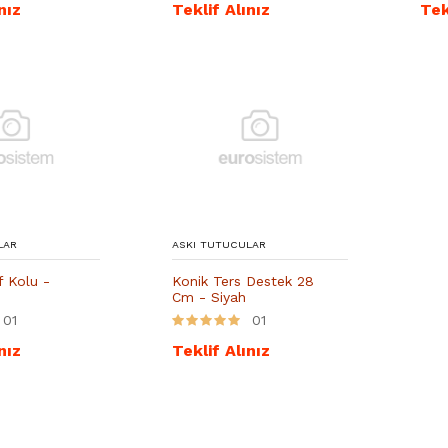
nız
Teklif Alınız
Tek
LAR
ASKI TUTUCULAR
f Kolu -
Konik Ters Destek 28
Cm - Siyah
01
01
nız
Teklif Alınız