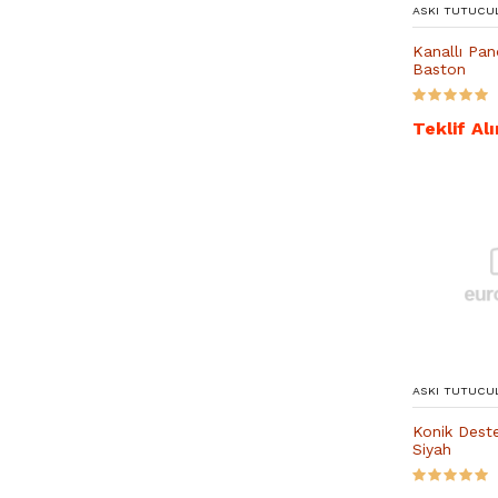
ASKI TUTUCU
Kanallı Pa
Baston
Teklif Alı
ASKI TUTUCU
Konik Dest
Siyah