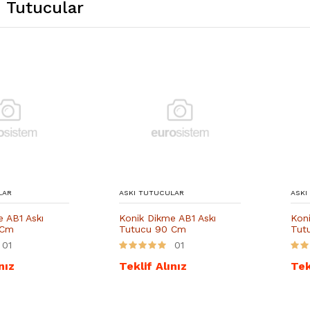
ı Tutucular
LAR
ASKI TUTUCULAR
ASKI
 AB1 Askı
Konik Dikme AB1 Askı
Koni
 Cm
Tutucu 90 Cm
Tut
01
01
nız
Teklif Alınız
Tek