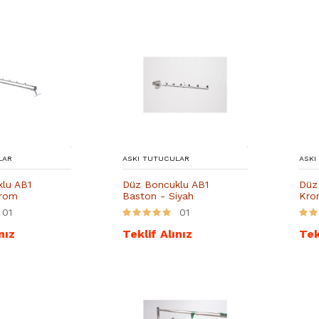
LAR
ASKI TUTUCULAR
ASKI
lu AB1
Düz Boncuklu AB1
Düz
Krom
Baston - Siyah
Kro
01
01
nız
Teklif Alınız
Tek