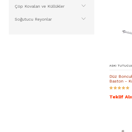
Çöp Kovaları ve Küllükler
Soğutucu Reyonlar
ASKI TUTUCU
Düz Boncuk
Baston - 
Teklif Alı