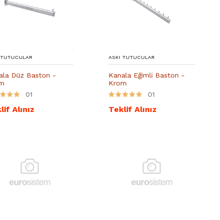
 TUTUCULAR
ASKI TUTUCULAR
ala Düz Baston -
Kanala Eğimli Baston -
m
Krom
01
01
lif Alınız
Teklif Alınız