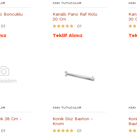
LAR
ASKI TUTUCULAR
ASKI
no Boncuklu
Kanallı Pano Raf Kolu
Kana
20 Cm
30 
01
01
nız
Teklif Alınız
Tek
LAR
ASKI TUTUCULAR
ASKI
ek 28 Cm -
Konik Düz Baston -
Koni
Krom
Bas
01
01