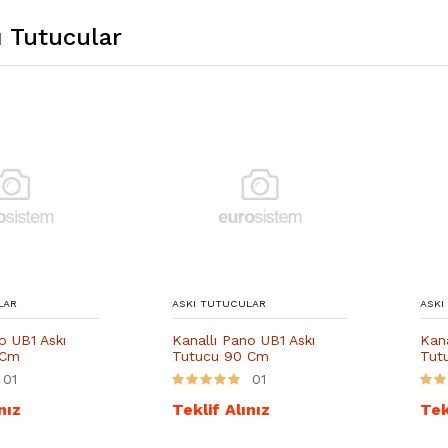
ı Tutucular
LAR
ASKI TUTUCULAR
ASKI
o UB1 Askı
Kanallı Pano UB1 Askı
Kana
 Cm
Tutucu 90 Cm
Tut
01
01
nız
Teklif Alınız
Tek