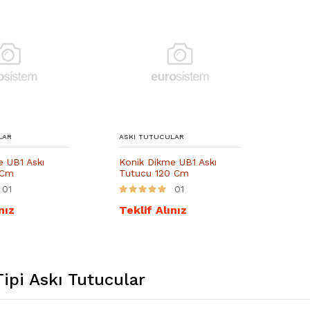
LAR
ASKI TUTUCULAR
e UB1 Askı
Konik Dikme UB1 Askı
 Cm
Tutucu 120 Cm
01
01
nız
Teklif Alınız
ipi Askı Tutucular