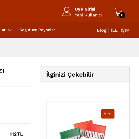
Üye Girişi
Yeni Kullanıcı
0
Blog
İLETİŞİM
lar
Soğutucu Reyonlar
zı
İlginizi Çekebilir
%75
112
TL