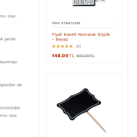
mcı olur.
FIYAT ETIKETLERI
Fiyat Kaseti Numaralı Büyük
ok yerde
- Beyaz
01
148,00
TL
600,00TL
 okunması
üşteriler de
 ömürlüdür.
ımcı olur.