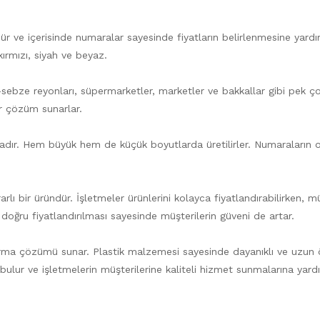
ndür ve içerisinde numaralar sayesinde fiyatların belirlenmesine yardı
kırmızı, siyah ve beyaz.
-sebze reyonları, süpermarketler, marketler ve bakkallar gibi pek ç
bir çözüm sunarlar.
ktadır. Hem büyük hem de küçük boyutlarda üretilirler. Numaraların
lı bir üründür. İşletmeler ürünlerini kolayca fiyatlandırabilirken, m
erin doğru fiyatlandırılması sayesinde müşterilerin güveni de artar.
andırma çözümü sunar. Plastik malzemesi sayesinde dayanıklı ve uzun
 bulur ve işletmelerin müşterilerine kaliteli hizmet sunmalarına yard