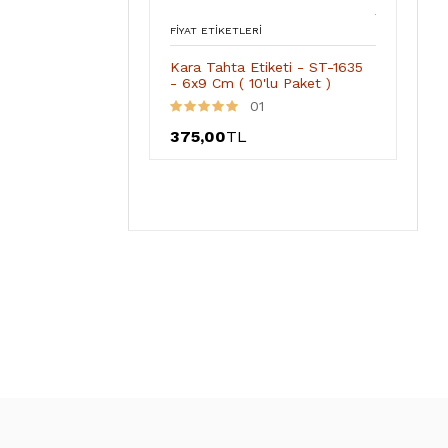
FIYAT ETIKETLERI
Kara Tahta Etiketi - ST-1635
- 6x9 Cm ( 10'lu Paket )
01
375,00
TL