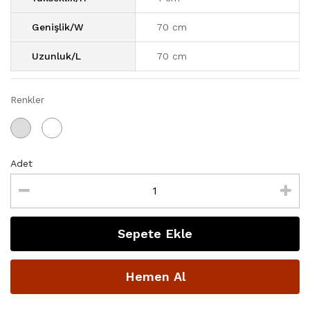
Genişlik/W
70 cm
Uzunluk/L
70 cm
Renkler
Adet
Sepete Ekle
Hemen Al