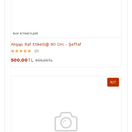
RAF ETIKETLERI
Ahşap Raf Etiketliği 90 Cm - Şeffaf
01
500,00
TL
600,00TL
%17